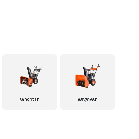
WB9071E
WB7066E