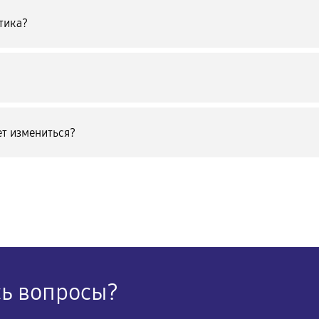
тика?
т измениться?
сь вопросы?