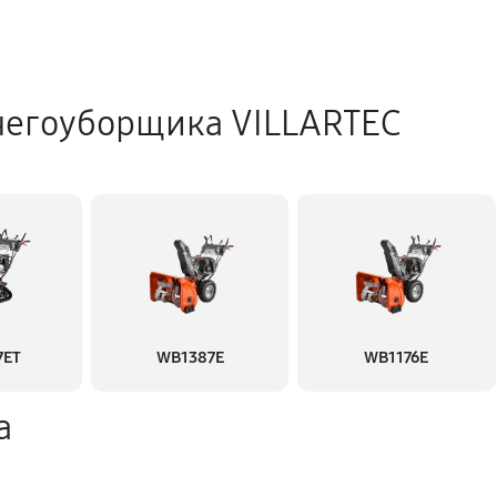
негоуборщика VILLARTEC
7ET
WB1387E
WB1176E
а